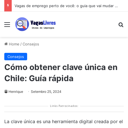
Tarifa Social de Energia 2026: Como Ter Conta de Com Desconto (Guia do Programa do Governo)
Menu
Pe
Home
/
Consejos
Consejos
Cómo obtener clave única en
Chile: Guía rápida
Henrique
Setembro 25, 2024
Links Patrocinados:
La clave única es una herramienta digital creada por el