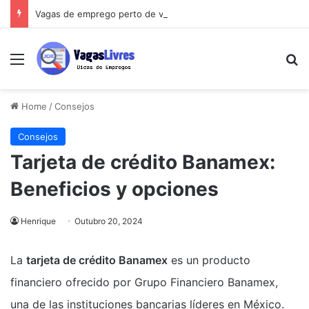
Vagas de emprego perto de você: o guia que vai mudar sua busca
Menu
Pe
Home
/
Consejos
Consejos
Tarjeta de crédito Banamex:
Beneficios y opciones
Henrique
Outubro 20, 2024
La
tarjeta de crédito Banamex
es un producto
financiero ofrecido por Grupo Financiero Banamex,
una de las instituciones bancarias líderes en México.