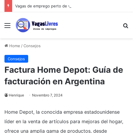
Vagas de emprego perto de você: o guia que vai mudar sua busca
Menu
Pe
Home
/
Consejos
Consejos
Factura Home Depot: Guía de
facturación en Argentina
Henrique
Novembro 7, 2024
Home Depot, la conocida empresa estadounidense
líder en la venta de artículos para mejoras del hogar,
ofrece una amplia gama de productos, desde