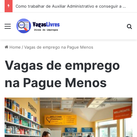
Como trabalhar de Auxiliar Administrativo e conseguir a primeira vaga rápido
Menu
Pe
Home
/
Vagas de emprego na Pague Menos
Vagas de emprego
na Pague Menos