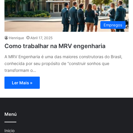
Empregos
Henrique
Abril 17, 2025
Como trabalhar na MRV engenharia
A MRV Engenharia é uma das maiores construtoras do Brasil,
conhecida por seu propósito de “construir sonhos que
transformam o…
Ler Mais »
Menú
Inicio