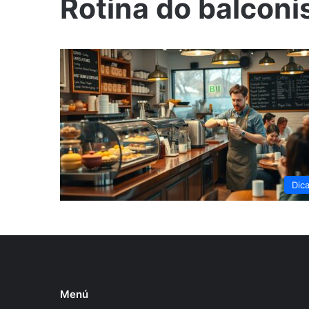
Rotina do balconi
Dic
Menú