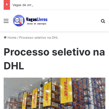
Vagas de emprego perto de você: o guia que vai mudar sua busca
Menu
Pe
Home
/
Processo seletivo na DHL
Processo seletivo na
DHL