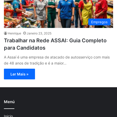
Empregos
Henrique
Janeiro 23, 2025
Trabalhar na Rede ASSAI: Guia Completo
para Candidatos
A Assaí é uma empresa de atacado de autosserviço com mais
de 48 anos de tradição e é a maior…
Ler Mais »
Menú
Inicio