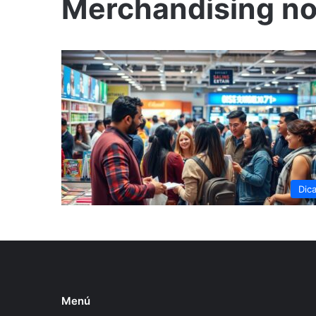
Merchandising no
Dic
Menú