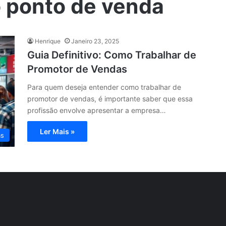
 ponto de venda
Henrique
Janeiro 23, 2025
Guia Definitivo: Como Trabalhar de
Promotor de Vendas
Para quem deseja entender como trabalhar de
promotor de vendas, é importante saber que essa
profissão envolve apresentar a empresa…
Ler Mais »
as