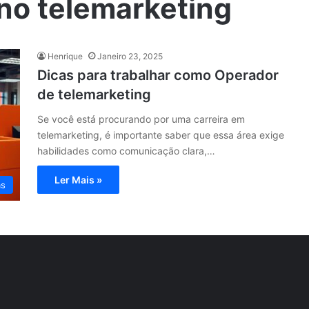
no telemarketing
Henrique
Janeiro 23, 2025
Dicas para trabalhar como Operador
de telemarketing
Se você está procurando por uma carreira em
telemarketing, é importante saber que essa área exige
habilidades como comunicação clara,…
Ler Mais »
as