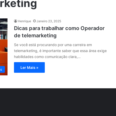
rketing
Henrique
Janeiro 23, 2025
Dicas para trabalhar como Operador
de telemarketing
Se você está procurando por uma carreira em
telemarketing, é importante saber que essa área exige
habilidades como comunicação clara,…
Ler Mais »
as