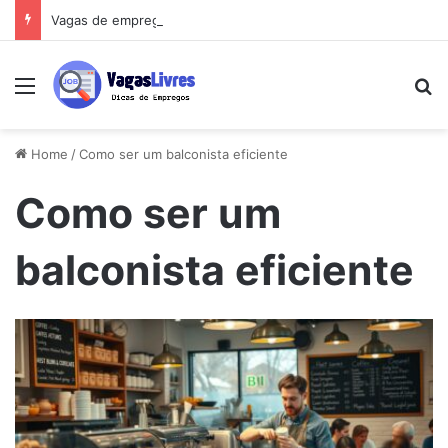
Vagas de emprego perto de você: o guia que vai mudar sua busca
Menu
Pe
Home
/
Como ser um balconista eficiente
Como ser um
balconista eficiente