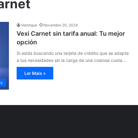
arnet
Henrique
Novembro 20, 2024
Vexi Carnet sin tarifa anual: Tu mejor
opción
Si estás buscando una tarjeta de crédito que se adapte
a tus necesidades sin la carga de una costosa cuota…
Ler Mais »
os