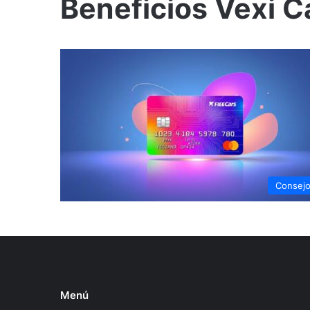
Beneficios Vexi C
Consej
Menú