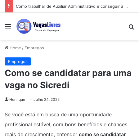
Vagas de emprego perto de você: o guia que vai mudar sua busca
Menu
Pe
Home
/
Empregos
Empregos
Como se candidatar para uma
vaga no Sicredi
Henrique
Julho 24, 2025
Se você está em busca de uma oportunidade
profissional estável, com bons benefícios e chances
reais de crescimento, entender
como se candidatar